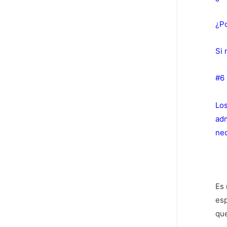
¿Po
Si 
#6
Los
adm
nec
Es 
esp
que