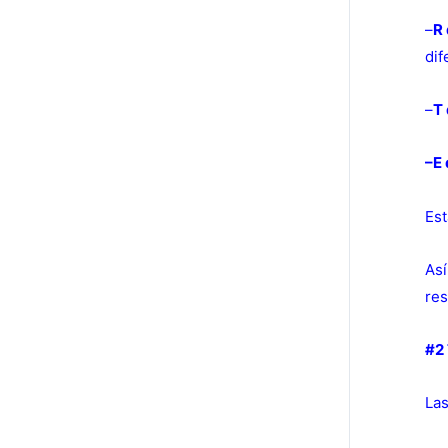
–
R 
dif
–
T
–E 
Est
Así
res
#2 
Las