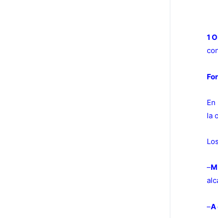
1 O
con
Fo
En 
la 
Los
–
M
alc
–
A