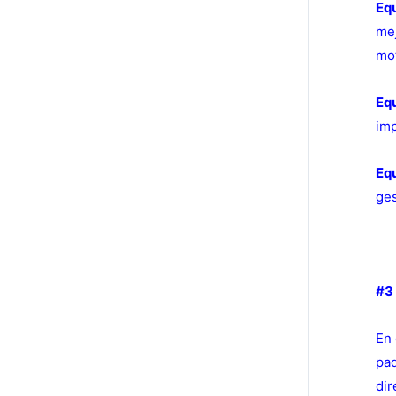
Equ
mej
mot
Equ
imp
Equ
ges
#3
En 
pad
dir