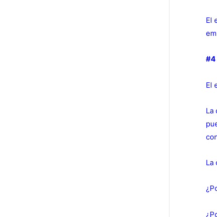
El 
emp
#4
El 
La 
pue
con
La 
¿Po
¿Po