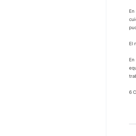
En 
cui
pud
El 
En 
equ
tra
6 C