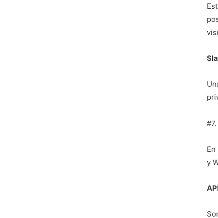
Est
pos
vis
Sl
Una
pri
#7.
En 
y W
AP
Son