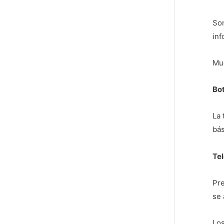
Son
inf
Muc
Bo
La 
bás
Te
Pre
se 
Los