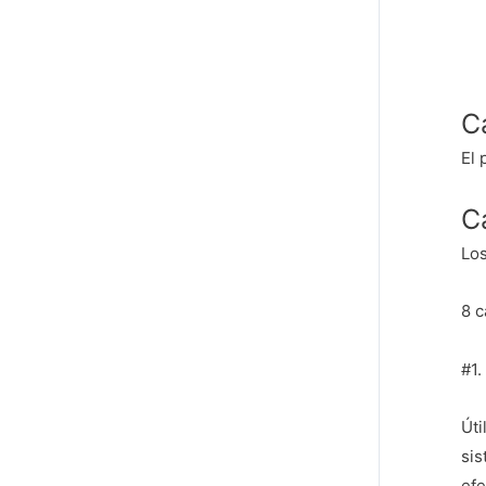
C
El 
C
Los
8 c
#1.
Úti
sis
ef