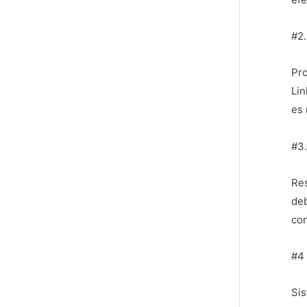
#2.
Pro
Lin
es 
#3.
Res
deb
con
#4 
Sis