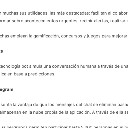
 muchas sus utilidades, las más destacadas: facilitan al colabo
ormar sobre acontecimientos urgentes, recibir alertas, realizar
has emplean la gamificación, concursos y juegos para mejorar 
ts
tecnología bot simula una conversación humana a través de una 
ica en base a predicciones.
legram
senta la ventaja de que los mensajes del chat se eliminan pasad
almacenan en la nube propia de la aplicación. A través de ella s
 supergrupos permiten participar hasta 5.000 personas en ello