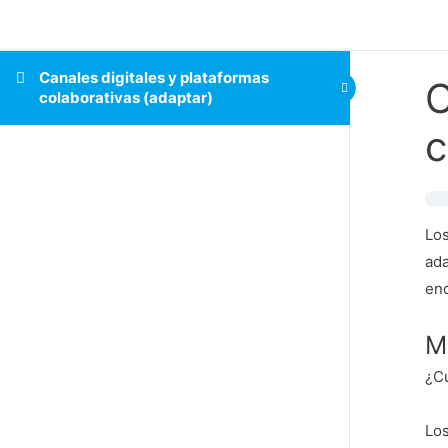
Canales digitales y plataformas
C
colaborativas (adaptar)
c
Los
ada
enc
M
¿Cu
Los