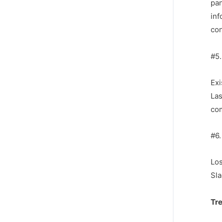
pan
inf
co
#5.
Exi
Las
com
#6.
Los
Sla
Tre