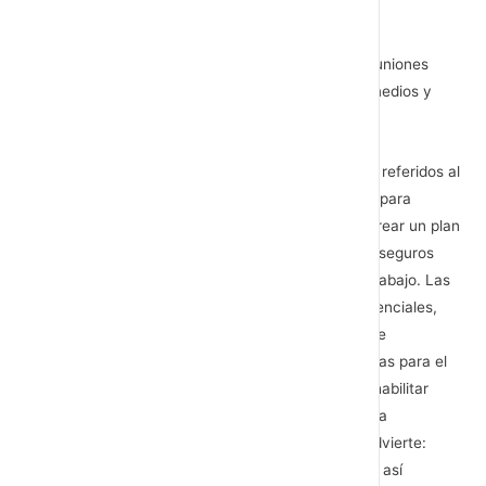
cambios.
A pesar de estar confinado, Ramón ya tuvo dos reuniones
virtuales, una con todos los Directores y mandos medios y
otra con el responsable de sostenibilidad.
Con los Directores de área trataron muchos temas referidos al
bienestar de las personas y su futura organización para
comunicar mejorar las crisis. Lo más urgente fue crear un plan
de adaptación para garantizar espacios de trabajo seguros
acorde con las nuevas órdenes del Ministerio de Trabajo. Las
prioridades fueron: encargar para los puestos presenciales,
mamparas protectoras, contratar a una empresa de
desinfección, diseñar un manual de buenas prácticas para el
teletrabajo. El CEO cree necesario ir pensando en habilitar
alguna zona común, con las debidas distancias para
sociabilizar por lo menos una vez al mes, ya que advierte:
estaremos saturados de reuniones online, además, así