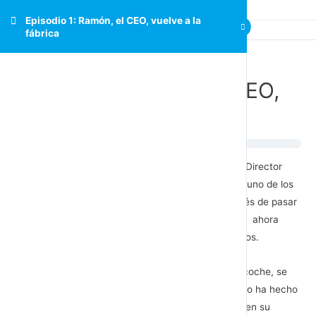
Episodio 1: Ramón, el CEO, vuelve a la
fábrica
Episodio 1: Ramón, el CEO,
vuelve a la fábrica
Son las 7.30 de la mañana, Ramón Pérez el CEO y Director
General de la fábrica, 62 años, grupo de riesgo, es uno de los
afortunados que ha vencido al coronavirus. Después de pasar
15 días hospitalizado y recuperarse en su domicilio, ahora
conduce camino a la fábrica que llega en 30 minutos.
Aparca su BMW azul en el sitio reservado para su coche, se
resiste a volver a la realidad y durante el camino no ha hecho
más que pensar en lo que debe aprender y aplicar en su