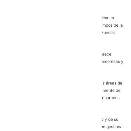
negocio familiar.
Al llegar a su amplio despacho, ya tiene sobre la mesa un
informe sobre, sobre El liderazgo empresarial en tiempos de la
COVID-19 editado por La Red Española del Pacto Mundial,
organización a la que no está afiliada su empresa
Lee con detenimiento e interés cada párrafo. Le parece
interesante el apartado de recomendaciones para empresas y
subraya algunas ideas
Ramón es consciente que su empresa tiene muchas áreas de
mejora, es consciente que han comunicado internamente de
forma muy deficiente, reconoce que no estaban preparados
para afrontar la crisis.
Ahora, después de su experiencia de confinamiento y de su
difícil recuperación en el hospital, está interesado en gestionar