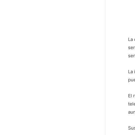
La 
ser
sen
La 
pue
El 
tel
aum
Sus