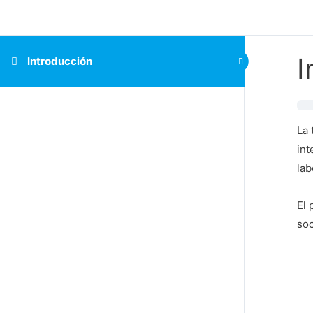
I
Introducción
La 
int
lab
El 
soc