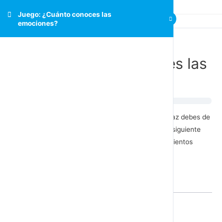
Juego: ¿Cuánto conoces las
emociones?
Juego: ¿Cuánto conoces las
emociones?
Para poder realizar una comunicación interna eficaz debes de
tener una base sólida sobre las emociones. Haz el siguiente
test para poder comprobar cuáles son tus conocimientos
sobre las emociones y sentimientos.