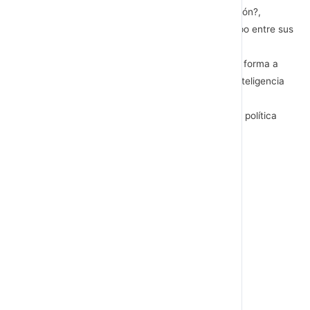
emocional?, ¿cuál es su estilo de comunicación?,
¿consiguen objetivos?, ¿hay espíritu de equipo entre sus
integrantes?, etc.
La formación de los líderes. Por ejemplo: ¿se forma a
líderes y mandos en habilidades sociales e inteligencia
emocional?, etc.
Política informativa. Por ejemplo: ¿existe una política
informativa escrita?, etc.