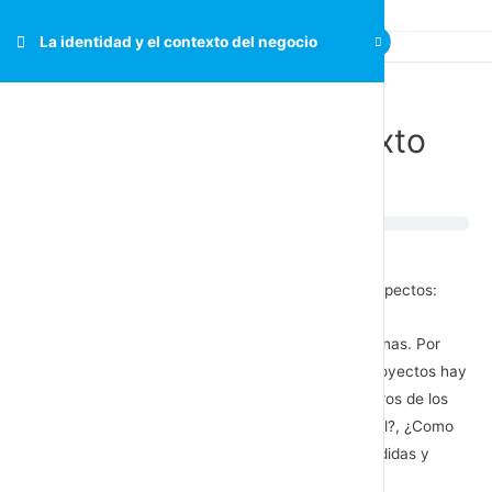
La identidad y el contexto del negocio
La identidad y el contexto
del negocio
¿Qué está pasando en la empresa?
Las reflexiones podrían referirse a los siguientes aspectos:
El estado actual de las comunicaciones internas. Por
ejemplo: ¿de qué áreas se informa?, ¿qué proyectos hay
en marcha?, ¿Cuál es la evaluación y los logros de los
colaboradores?, ¿cuál es la política comercial?, ¿Como
están las ventas?, ¿Cuál es el estado de pérdidas y
ganancias?, etc.