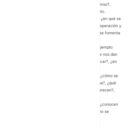
El clima interno. Por ejemplo: ¿Cómo es?, ¿Tenso?,
¿Relajado?, ¿Colaborativo?, ¿Participativo?, etc.
Cultura actual de la organizació Por ejemplo: ¿en qué se
necesita cambiar?, ¿existe una cultura de cooperación y
servicio?, ¿qué pasa con la cultura digital?, ¿se fomenta
el trabajo en red y colaborativo?, etc.
Alta Dirección y Comunicación Interna. Por ejemplo:
¿están dispuestos a implicarse o simplemente nos dan
vía verde para actuar?, ¿cómo se van a implicar?, ¿en
qué programas?, etc.
Comunicación interpersonal y lí Por ejemplo: ¿cómo se
implican los líderes en la comunicación interna?, ¿qué
liderazgo predomina?, ¿de qué habilidades carecen?,
etc.
Existe un proyecto compartido. Por ejemplo: ¿conocen
todos la misión y la visión empresarial?, ¿cómo se
difunde?, etc.
Lí Por ejemplo: ¿destacan por su inteligencia