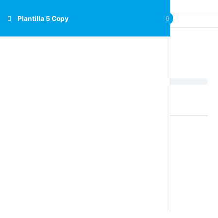
Plantilla 5 Copy
Plantilla 5 Copy
[INSERT_ELEMENTOR id=”15502″]