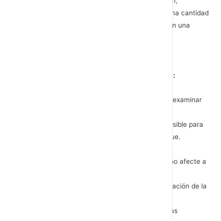
deben actuar con rapidez, para reconocer su origen,
contenerla y eventualmente resolverla con la mínima cantidad
de daños. Pero son pocos los directivos que reciben una
formación específica en esta área tan crítica.
¿CÓMO AFRONTAR LA CRISIS?
En toda crisis se pueden observas siguientes
fases:
Detección de señales
. Sondear, escuchar y examinar
de forma permanente.
Preparación y prevención
. Hacer todo lo posible para
evitarla y estar preparados para cuando llegue.
Gestión o comunicación
. Tratar la crisis.
Contención o control
. Intentar que la crisis no afecte a
partes no contaminadas.
Recuperación
. Aplicar programas de reanudación de la
actividad en las nuevas circunstancias.
Aprendizaje.
Examen de las lecciones críticas