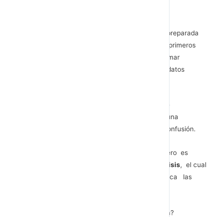
aprendidas de las experiencias vividas por la
organización.
Como ya hemos indicado, la empresa ha de estar preparada
para enfrentar una crisis. Las primeras horas y los primeros
siete días son los más difíciles, ya que se deben tomar
decisiones rápidas en un momento de estrés y de datos
desencontrados.
La pérdida de control, la percepción de asedio y de
persecución, el pánico y las acciones basadas en una
perspectiva de corto plazo propician el caos y la confusión.
Para poder prevenir/afrontar futuras crisis, lo primero es
implementar un
sistema sensor del riesgo de crisis
, el cual
debe identificar y responder de manera periódica las
siguientes preguntas:
¿Qué riesgos de crisis enfrenta esta empresa?