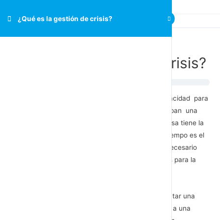
¿Qué es la gestión de crisis?
¿Qué es la gestión de crisis?
La gestión de crisis consiste en contar con la capacidad para
reconocer y actuar frente a las señales que anticipan una
situación perjudicial para la empresa. Toda empresa tiene la
obligación de estar preparada para una crisis. El tiempo es el
recurso más escaso en una crisis, por lo cual es necesario
tener preparado un plan de administración de crisis para la
empresa.
Todas las empresas son susceptibles de experimentar una
crisis. Los directivos cuyas empresas se enfrentan a una