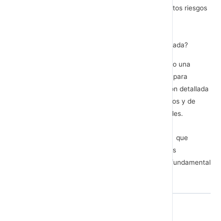
¿Cómo se está supervisando cada uno de estos riesgos
de crisis?
¿A quién se le está informando?
¿Qué muestra la información de riesgo analizada?
Este sistema de prevención / sensor se define como una
cuidadosa y ordenada selección de datos útiles para
enfrentar estos escenarios, incluyendo información detallada
de posibles acciones y listas de contactos técnicos y de
empleados, ejecutivos y directores responsables.
Además la administración de la empresa tiene que
hacerse cargo de la
publicidad negativa
que las
situaciones de crisis suelen conllevar. Para ello es fundamental
contar con un Plan de comunicación de crisis