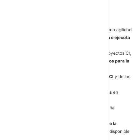
Entre sus ventajas:
Permite responder con nuevos proyectos y con agilidad
a los cambios ocurridos mientras se diseña o ejecuta
el plan.
Promueve la fluidez de las tareas y de los proyectos CI,
poniendo foco en los
proyectos más decisivos para la
organización.
Facilta el seguimiento de las
actividades de CI
y de las
personas
involucradas.
Detecta los
problemas urgentes y concretos
en
materia de comunicación interna
Visibiliza los
desvíos de los objetivos
y permite
solucionarlos a tiempo.
Facilita la
interacción de todos los niveles de la
empresa,
a través de un documento escrito disponible
para todos.