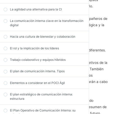
cortos de tiempo, normalmente de 6 meses a un año.
La agilidad una alternativa para la CI
Un malentendido común entre profesionales y compañeros de
La comunicación interna clave en la transformación
trabajo es la diferencia entre la planificación estratégica y la
digital
planificación operativa
.
Hacia una cultura de bienestar y colaboración
Si bien ambos planes pueden estar estrechamente
El rol y la implicación de los líderes
conectados, es importante comprender cómo son diferentes.
Trabajo colaborativo y equipos híbridos
La
planificación estratégica de CI
describe los objetivos de la
alta dirección para los próximos tres a cinco años. También
El plan de comunicación interna. Tipos
tiene en cuenta cómo va a medir esos objetivos y los
principales proyectos en comunicación que se llevarán a cabo
Elementos a considerar en el POCI Ágil
durante ese tiempo para alcanzarlos.
El plan estratégico de comunicación interna:
estructura
Una
planificación operativa de CI
(también conocido
como
plan anual de comunicación interna
) es un resumen de
El Plan Operativo de Comunicación Interna: su
lo que un departamento o equipo se enfocará en el futuro