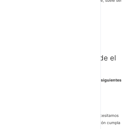
está integrado en el departamento al que pertenece, suele ser
RRHH o la Dirección de Comunicación.
Preguntas a las que responde el
plan operativo ágil CI
Un plan operativo ágil de CI efectivo resuelve las siguientes
preguntas:
Respecto a los nuevos proyectos a realizar:
¿Qué proyectos de comunicación interna necesitamos
llevar a cabo para ayudar a que la organización cumpla