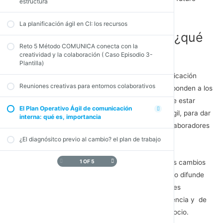
estructura
cercano, generalmente el próximo año.
La planificación ágil en CI: los recursos
El plan Operativo Ágil de CI ¿qué
Reto 5 Método COMUNICA conecta con la
es?
creatividad y la colaboración ( Caso Episodio 3-
Plantilla)
Los métodos tradicionales para planificar la comunicación
Reuniones creativas para entornos colaborativos
interna ya han quedado en desuso, porque no responden a los
tiempos de incertidumbre. Hoy la planificación debe estar
El Plan Operativo Ágil de comunicación
adaptada a la nueva realidad, por tanto debe ser ágil, para dar
interna: qué es, importancia
respuesta a las necesidades cambiantes de los colaboradores
y para contribuir a los objetivos del negocio.
¿El diagnósitco previo al cambio? el plan de trabajo
1 OF 5
El plan Operativo ágil de Ci sirve para comunicar los cambios
que han afectado a la empresa. Desde este objetivo difunde
un conjunto de mensajes destinados a sus diferentes
audiencias con miras a crear un sentido de pertenencia y de
alinear al personal hacia las metas anuales del negocio.