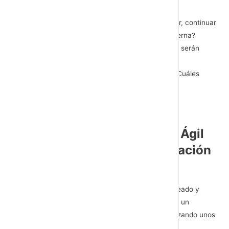
¿Qué tareas diarias necesitamos implementar, continuar
o detener para avanzar en comunicación interna?
¿Quienes serán los responsables? ¿Qué roles serán
necesarios?
¿Cómo evaluaremos el éxito del proyecto? ¿Cuáles
serán los indicadores?
Ventajas del Plan Operativo Ágil
en la Gestión de la Comunicación
Interna
Un plan operativo de comunicación interna bien creado y
formulado es una oportunidad para empezar desde un
proyecto pequeño, sin grandes inversiones garantizando unos
resultados a corto plazo.