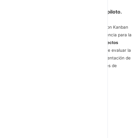
Planes operativos ágiles como proyectos piloto.
En algunos casos, estos planes operativos ágiles con Kanban
o scrum al ser novedosos en metodología y experiencia para la
organización, hay quienes los trabajan como
proyectos
piloto.
Es decir como proyectos prueba con el fin de evaluar la
viabilidad, duración, costes, dificultades de implementación de
la agilidad y así tener en cuenta la experiencia antes de
replicar el lanzamiento a gran escala.