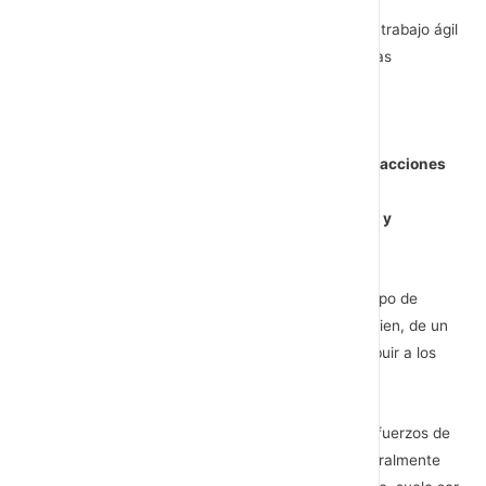
Para su diseño e implementación utiliza marcos de trabajo ágil
como scrum y kanban, así como entregas periódicas
semanales o quincenales.
Este plan resume las actividades y proyectos de
comunicación interna anuales y se enfoca en las acciones
trimestrales, mensuales poniendo énfasis en el
cumplimiento y seguimiento de las tareas diarias y
semanales.
Suele ocurrir que el diseño y la ejecución de este tipo de
planes están a cargo de una unidad de negocio o bien, de un
equipo de trabajo creado con la finalidad de contribuir a los
objetivos de la organización.
La planificación operativa idealmente apoya los esfuerzos de
la planificación estratégica y, su presupuesto generalmente