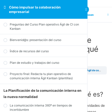
Cómo impulsar la colaboración
empresarial
Previous Lesson
Next Lesson
Preguntas del Curso Plan operativo Ágil de CI con
Kanban
El Plan Operativo Ágil de
Bienvenid@s: presentación del curso
comunicación interna: qué
Índice de recursos del curso
es, importancia
Plan de estudio y trabajos del curso
Cómo impulsar la colaboración empresarial
El Plan Operativo Ágil de comunicación interna: qué es, importancia
Proyecto final: Redacta tu plan operativo de
comunicación interna Ágil Kanban (plantillas)
La Planificación de la comunicación interna en
El Plan Operativo de CI: ¿qué es?
la nueva normalidad
Es un documento interno que recoge todas las actividades de
La comunicación interna 360º en tiempos de
incertidumbre
comunicación interna previstas a realizar durante lapsos