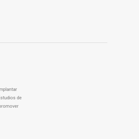
mplantar
Estudios de
 promover