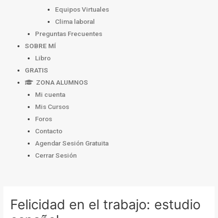
Equipos Virtuales
Clima laboral
Preguntas Frecuentes
SOBRE MÍ
Libro
GRATIS
ZONA ALUMNOS
Mi cuenta
Mis Cursos
Foros
Contacto
Agendar Sesión Gratuita
Cerrar Sesión
Navegación
de
Felicidad en el trabajo: estudio
entradas