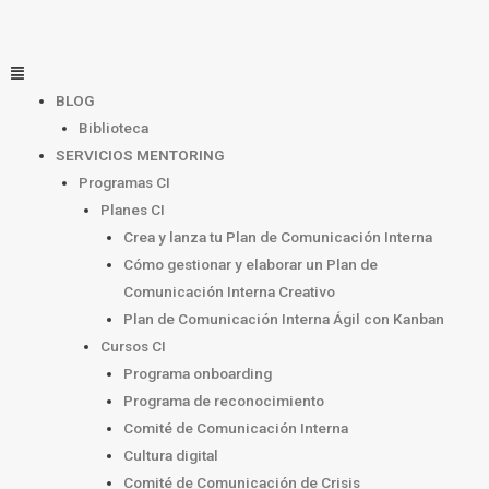
Ir
al
contenido
Menú
BLOG
Biblioteca
SERVICIOS MENTORING
Programas CI
Planes CI
Crea y lanza tu Plan de Comunicación Interna
Cómo gestionar y elaborar un Plan de
Comunicación Interna Creativo
Plan de Comunicación Interna Ágil con Kanban
Cursos CI
Programa onboarding
Programa de reconocimiento
Comité de Comunicación Interna
Cultura digital
Comité de Comunicación de Crisis