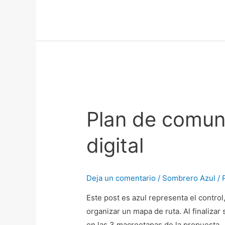
Cambio
en
Trello
Plan
de
Plan de comun
comunicación
interna
digital
y
Transformación
digital
Deja un comentario
/
Sombrero Azul
/ 
Este post es azul representa el control,
organizar un mapa de ruta. Al finalizar
en las 3 macroetapas de la propuesta 