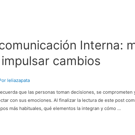
omunicación Interna: mo
 impulsar cambios
Por
leliazapata
s recuerda que las personas toman decisiones, se comprometen
tar con sus emociones. Al finalizar la lectura de este post c
tipos más habituales, qué elementos la integran y cómo …