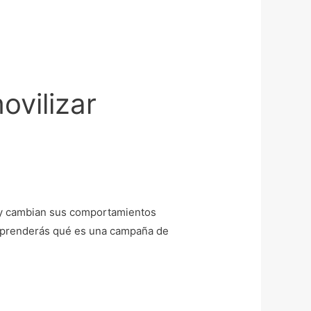
vilizar
 y cambian sus comportamientos
omprenderás qué es una campaña de