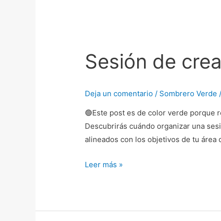
Sesión
de
Sesión de crea
creatividad
cómo
organizarla
Deja un comentario
/
Sombrero Verde
🟢Este post es de color verde porque r
Descubrirás cuándo organizar una sesió
alineados con los objetivos de tu áre
Leer más »