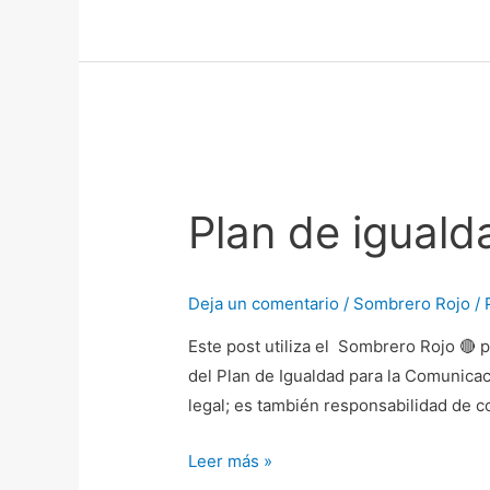
Plan
de
Plan de iguald
igualdad
todo
lo
Deja un comentario
/
Sombrero Rojo
/ 
que
debes
Este post utiliza el Sombrero Rojo 🔴 
saber
del Plan de Igualdad para la Comunica
legal; es también responsabilidad de c
Leer más »