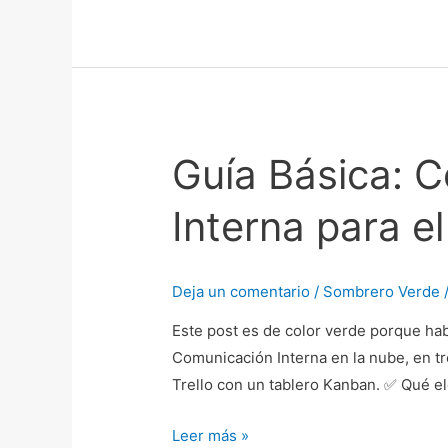
Guía Básica: 
Guía
Básica:
Interna para e
Cómo
Crear
un
Deja un comentario
/
Sombrero Verde
Plan
de
Este post es de color verde porque habl
Comunicación
Comunicación Interna en la nube, en tr
Interna
Trello con un tablero Kanban. ✅ Qué 
para
el
Leer más »