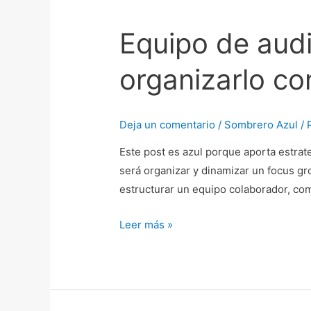
de
Equipo de audi
auditoria
de
organizarlo con
comunicación
interna,
cómo
Deja un comentario
/
Sombrero Azul
/ 
organizarlo
con
Este post es azul porque aporta estra
los
será organizar y dinamizar un focus gr
roles
estructurar un equipo colaborador, com
Belbin
Leer más »