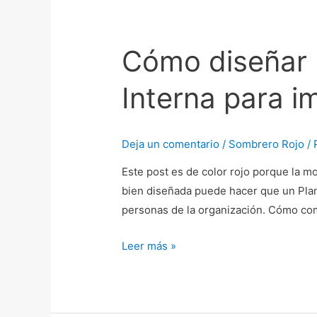
Cómo diseñar
Cómo
diseñar
Interna para i
una
campaña
de
Deja un comentario
/
Sombrero Rojo
/ 
Comunicación
Interna
Este post es de color rojo porque la 
para
bien diseñada puede hacer que un Pla
impulsar
personas de la organización. Cómo com
el
Plan
Leer más »
de
Igualdad