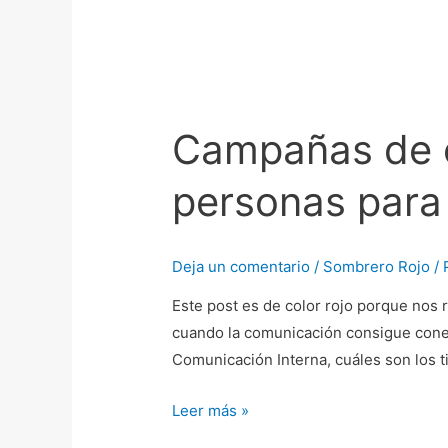
Campañas
de
Campañas de c
comunicación
Interna:
personas para
movilizar
personas
para
Deja un comentario
/
Sombrero Rojo
/ 
impulsar
cambios
Este post es de color rojo porque no
cuando la comunicación consigue conec
Comunicación Interna, cuáles son los 
Leer más »