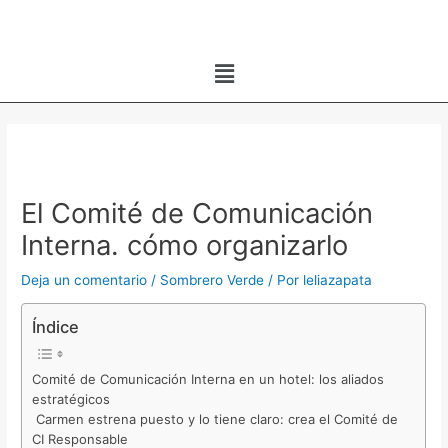
Ir
al
Menú
contenido
Navegación
de
entradas
El Comité de Comunicación
Interna. cómo organizarlo
Deja un comentario
/
Sombrero Verde
/ Por
leliazapata
Índice
Comité de Comunicación Interna en un hotel: los aliados
estratégicos
Carmen estrena puesto y lo tiene claro: crea el Comité de
CI Responsable