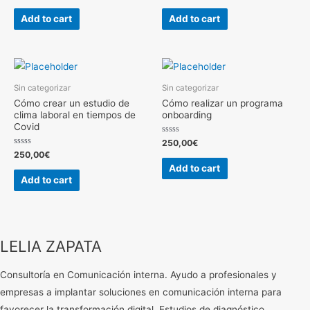
out
out
of
of
Add to cart
Add to cart
5
5
Sin categorizar
Sin categorizar
Cómo crear un estudio de
Cómo realizar un programa
clima laboral en tiempos de
onboarding
Covid
Rated
250,00
€
0
Rated
250,00
€
out
0
of
Add to cart
out
5
of
Add to cart
5
LELIA ZAPATA
Consultoría en Comunicación interna. Ayudo a profesionales y
empresas a implantar soluciones en comunicación interna para
favorecer la transformación digital. Estudios de diagnóstico.