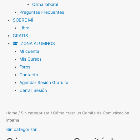
Clima laboral
Preguntas Frecuentes
SOBRE MÍ
Libro
GRATIS
ZONA ALUMNOS
Mi cuenta
Mis Cursos
Foros
Contacto
Agendar Sesión Gratuita
Cerrar Sesión
Cómo
Home
/
Sin categorizar
/ Cómo crear un Comité de Comunicación
Interna
crear
un
Sin categorizar
Comité