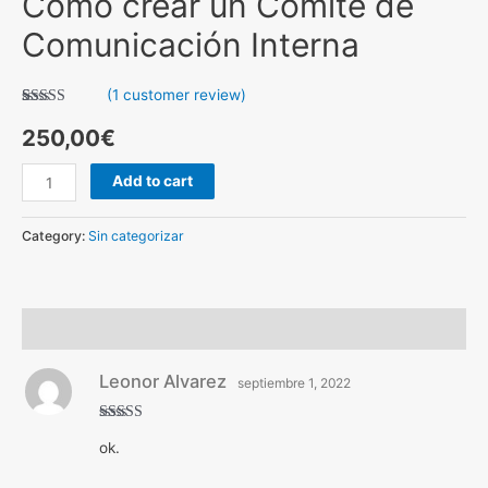
Cómo crear un Comité de
de
Comunicación Interna
Comunicación
Interna
(
1
customer review)
quantity
Rated
1
4.00
out
250,00
€
of 5 based
on
customer
Add to cart
rating
Category:
Sin categorizar
Reviews (1)
Leonor Alvarez
septiembre 1, 2022
Rated
4
ok.
out of 5