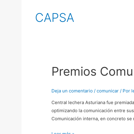
CAPSA
Premios Comun
Premios
Comunicación
Interna
Deja un comentario
/
comunicar
/ Por
l
2012
Central lechera Asturiana fue premiad
optimizando la comunicación entre su
Comunicación interna, en concreto se 
Leer más »