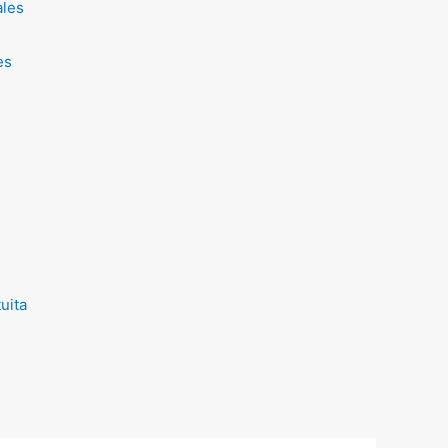
ales
es
uita