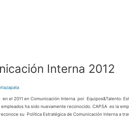
icación Interna 2012
eliazapata
a en el 2011 en Comunicación Interna por Equipos&Talento. Est
s empleados ha sido nuevamente reconocido. CAPSA es la empr
reconoce su Política Estratégica de Comunicación Interna a tr