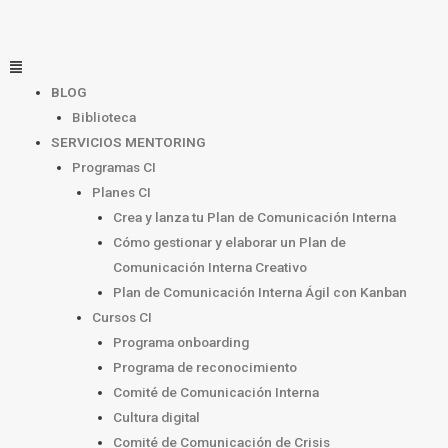
Ir
al
contenido
Menú
BLOG
Biblioteca
SERVICIOS MENTORING
Programas CI
Planes CI
Crea y lanza tu Plan de Comunicación Interna
Cómo gestionar y elaborar un Plan de
Comunicación Interna Creativo
Plan de Comunicación Interna Ágil con Kanban
Cursos CI
Programa onboarding
Programa de reconocimiento
Comité de Comunicación Interna
Cultura digital
Comité de Comunicación de Crisis