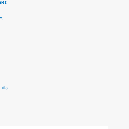
ales
es
uita