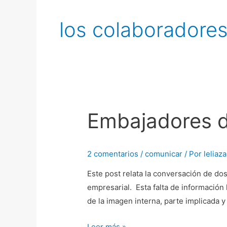
los colaboradore
Embajadores d
Embajadores
de
la
2 comentarios
/
comunicar
/ Por
leliaz
marca
Este post relata la conversación de do
empresarial. Esta falta de informació
de la imagen interna, parte implicada 
Leer más »