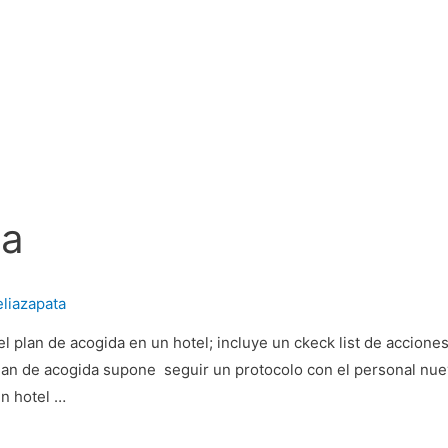
da
eliazapata
l plan de acogida en un hotel; incluye un ckeck list de accione
lan de acogida supone seguir un protocolo con el personal nue
un hotel …