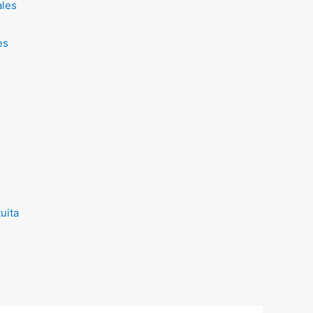
ales
es
uita