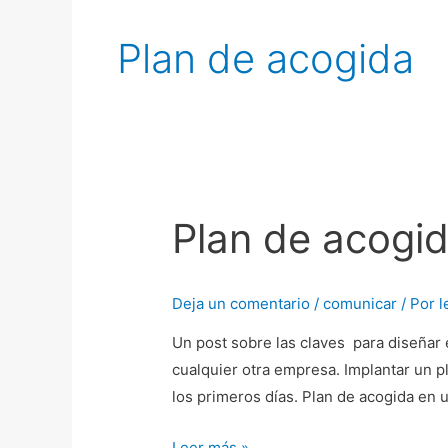
Plan de acogida
Plan de acogi
Plan
de
acogida
Deja un comentario
/
comunicar
/ Por
l
Un post sobre las claves para diseñar e
cualquier otra empresa. Implantar un p
los primeros días. Plan de acogida en 
Leer más »