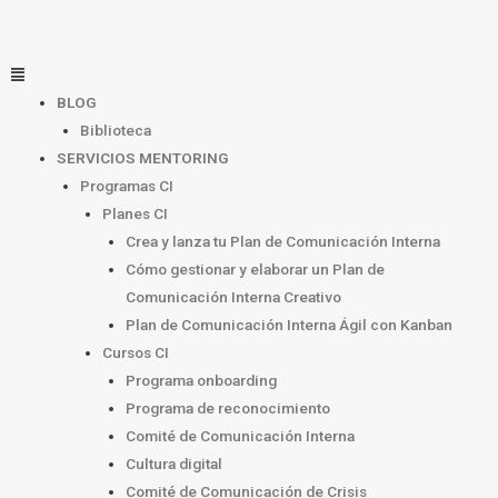
Ir
al
contenido
Menú
BLOG
Biblioteca
SERVICIOS MENTORING
Programas CI
Planes CI
Crea y lanza tu Plan de Comunicación Interna
Cómo gestionar y elaborar un Plan de
Comunicación Interna Creativo
Plan de Comunicación Interna Ágil con Kanban
Cursos CI
Programa onboarding
Programa de reconocimiento
Comité de Comunicación Interna
Cultura digital
Comité de Comunicación de Crisis