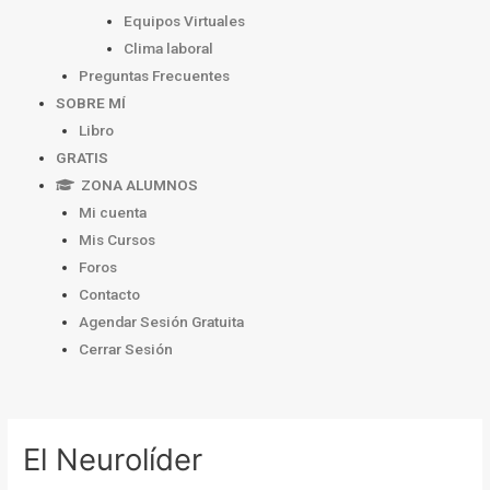
Equipos Virtuales
Clima laboral
Preguntas Frecuentes
SOBRE MÍ
Libro
GRATIS
ZONA ALUMNOS
Mi cuenta
Mis Cursos
Foros
Contacto
Agendar Sesión Gratuita
Cerrar Sesión
Navegación
de
El Neurolíder
entradas