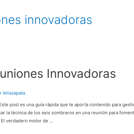
ones innovadoras
euniones Innovadoras
or
leliazapata
Este post es una guía rápida que te aporta contenido para gest
ar la técnica de los seis sombreros en una reunión para fomenta
 El verdadero motor de …