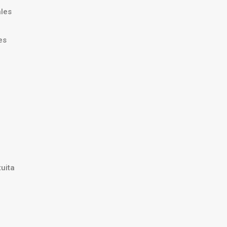
ales
es
uita