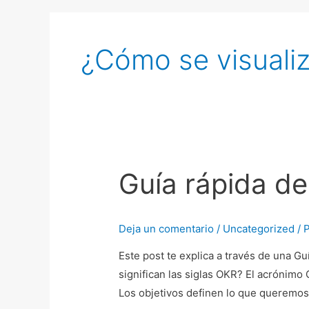
¿Cómo se visuali
Guía rápida d
Guía
rápida
de
Deja un comentario
/
Uncategorized
/ 
OKR
Este post te explica a través de una G
significan las siglas OKR? El acrónimo 
Los objetivos definen lo que queremos 