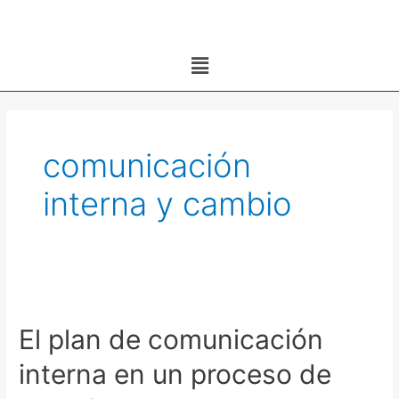
Ir
al
Menú
contenido
comunicación
interna y cambio
El
plan
El plan de comunicación
de
comunicación
interna en un proceso de
interna