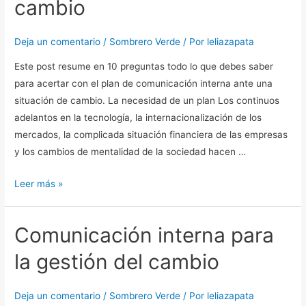
cambio
en
un
proceso
Deja un comentario
/
Sombrero Verde
/ Por
leliazapata
de
Este post resume en 10 preguntas todo lo que debes saber
cambio
para acertar con el plan de comunicación interna ante una
situación de cambio. La necesidad de un plan Los continuos
adelantos en la tecnología, la internacionalización de los
mercados, la complicada situación financiera de las empresas
y los cambios de mentalidad de la sociedad hacen …
Leer más »
Comunicación interna para
Comunicación
interna
la gestión del cambio
para
la
Deja un comentario
/
Sombrero Verde
/ Por
leliazapata
gestión