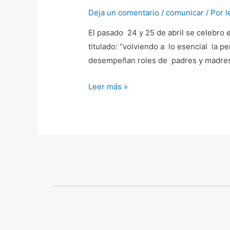
y
Deja un comentario
/
comunicar
/ Por
l
trabajo:
volviendo
El pasado 24 y 25 de abril se celebro 
a
titulado: “volviendo a lo esencial la
la
desempeñan roles de padres y madres 
persona
Leer más »