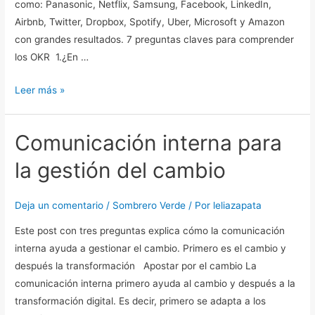
como: Panasonic, Netflix, Samsung, Facebook, LinkedIn,
Airbnb, Twitter, Dropbox, Spotify, Uber, Microsoft y Amazon
con grandes resultados. 7 preguntas claves para comprender
los OKR 1.¿En …
Leer más »
Comunicación interna para
Comunicación
interna
la gestión del cambio
para
la
Deja un comentario
/
Sombrero Verde
/ Por
leliazapata
gestión
del
Este post con tres preguntas explica cómo la comunicación
cambio
interna ayuda a gestionar el cambio. Primero es el cambio y
después la transformación Apostar por el cambio La
comunicación interna primero ayuda al cambio y después a la
transformación digital. Es decir, primero se adapta a los