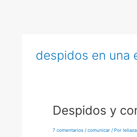
Ir
al
contenido
despidos en una 
Despidos y co
Despidos
y
comunicación
7 comentarios
/
comunicar
/ Por
leliaz
interna