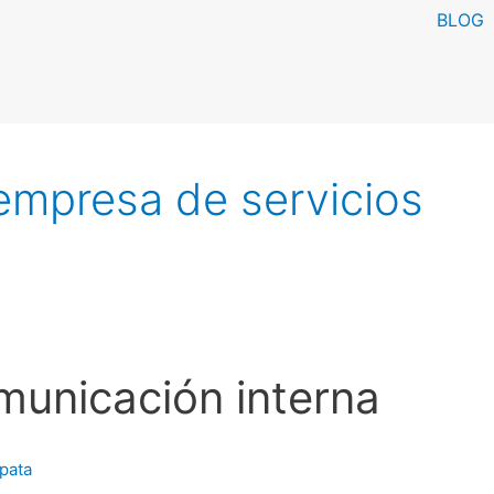
BLOG
empresa de servicios
municación interna
apata