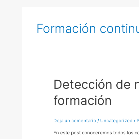
Formación contin
Detección de n
Detección
de
formación
necesidades
de
formación
Deja un comentario
/
Uncategorized
/ 
y
el
En este post conoceremos todos los co
plan