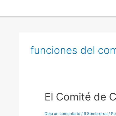
Ir
al
contenido
funciones del com
El Comité de 
Deja un comentario
/
6 Sombreros
/ P