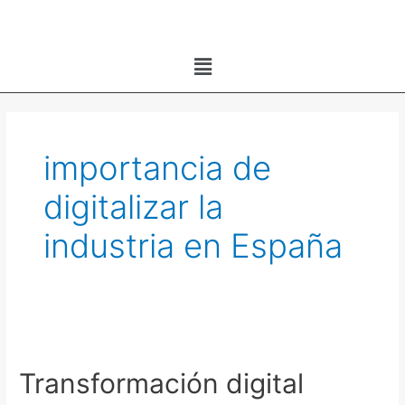
Ir
al
Menú
contenido
importancia de
digitalizar la
industria en España
Transformación
digital
Transformación digital