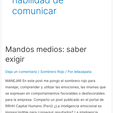
habilidad de
comunicar
Mandos
medios:
Mandos medios: saber
saber
exigir
exigir
Deja un comentario
/
Sombrero Rojo
/ Por
leliazapata
MANEJAR En este post me pongo el sombrero rojo para
manejar, comprender y utilizar las emociones, las mismas que
se expresan en comportamientos favorables o desfavorables
para la empresa. Comparto un post publicado en el portal de
RRHH Capital Humano (Perú) ¿La inteligencia emocional es
imprescindible para conseguir resultados? La inteligencia