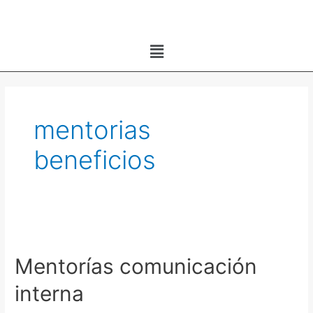
Ir
al
Menú
contenido
mentorias
beneficios
Mentorías
comunicación
Mentorías comunicación
interna
interna