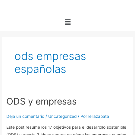
Ir
al
Menú
contenido
ods empresas
españolas
ODS y empresas
ODS
y
empresas
Deja un comentario
/
Uncategorized
/ Por
leliazapata
Este post resume los 17 objetivos para el desarrollo sostenible
(ODS) y aporta 3 ideas acerca de cómo las empresas pueden