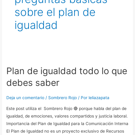
sobre el plan de
igualdad
Plan
de
Plan de igualdad todo lo que
igualdad
todo
debes saber
lo
que
Deja un comentario
/
Sombrero Rojo
/ Por
leliazapata
debes
saber
Este post utiliza el Sombrero Rojo 🔴 porque habla del plan de
igualdad, de emociones, valores compartidos y justicia laboral.
Importancia del Plan de Igualdad para la Comunicación Interna
El Plan de Igualdad no es un proyecto exclusivo de Recursos