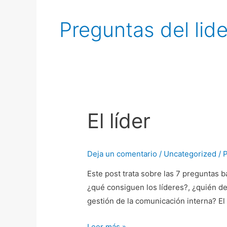
Preguntas del lid
El líder
El
líder
Deja un comentario
/
Uncategorized
/ 
Este post trata sobre las 7 preguntas b
¿qué consiguen los líderes?, ¿quién deb
gestión de la comunicación interna? El
Leer más »