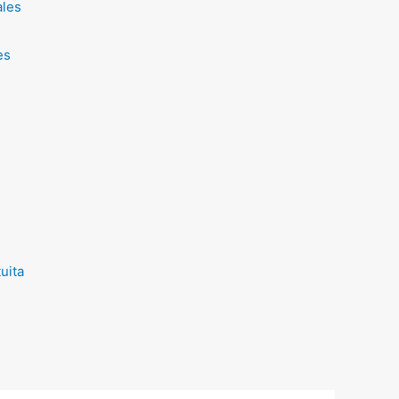
ales
es
uita