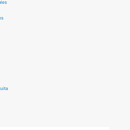
ales
es
uita