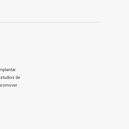
mplantar
Estudios de
 promover