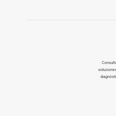
Consult
soluciones
diagnóst