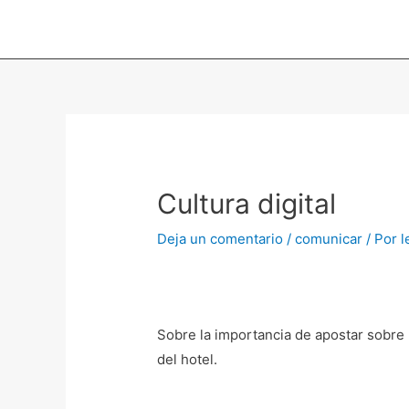
Ir
al
contenido
Navegación
de
entradas
Cultura digital
Deja un comentario
/
comunicar
/ Por
l
Sobre la importancia de apostar sobre l
del hotel.