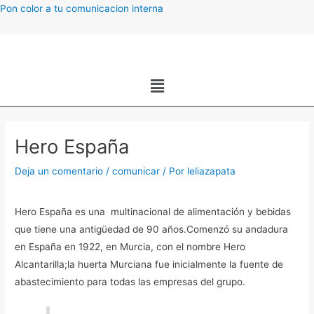
Ir
Pon color a tu comunicacion interna
al
contenido
Menú
Navegación
de
Hero España
entradas
Deja un comentario
/
comunicar
/ Por
leliazapata
Hero España es una multinacional de alimentación y bebidas
que tiene una antigüedad de 90 años.Comenzó su andadura
en España en 1922, en Murcia, con el nombre Hero
Alcantarilla;la huerta Murciana fue inicialmente la fuente de
abastecimiento para todas las empresas del grupo.