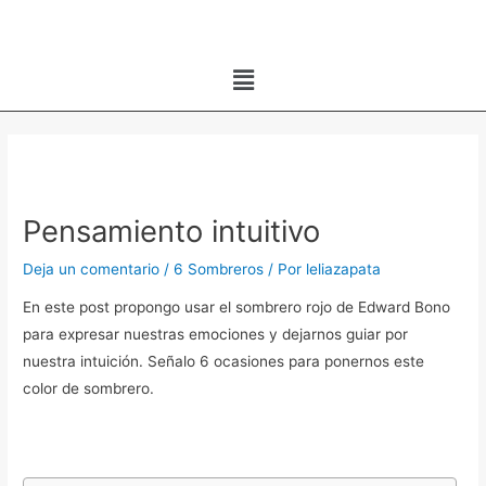
Ir
al
Menú
contenido
Navegación
de
entradas
Pensamiento intuitivo
Deja un comentario
/
6 Sombreros
/ Por
leliazapata
En este post propongo usar el sombrero rojo de Edward Bono
para expresar nuestras emociones y dejarnos guiar por
nuestra intuición. Señalo 6 ocasiones para ponernos este
color de sombrero.