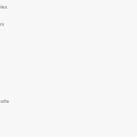
ales
es
uita