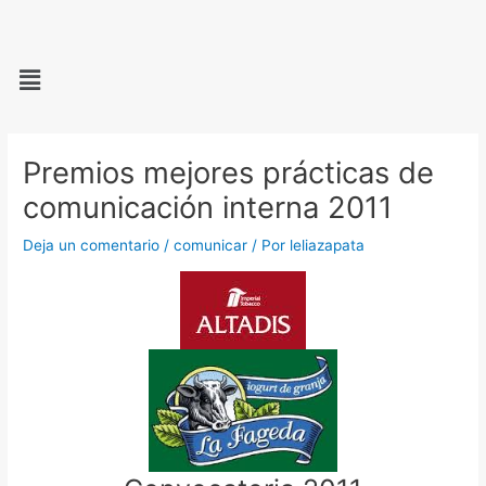
Ir
al
Menú
contenido
Navegación
de
Premios mejores prácticas de
entradas
comunicación interna 2011
Deja un comentario
/
comunicar
/ Por
leliazapata