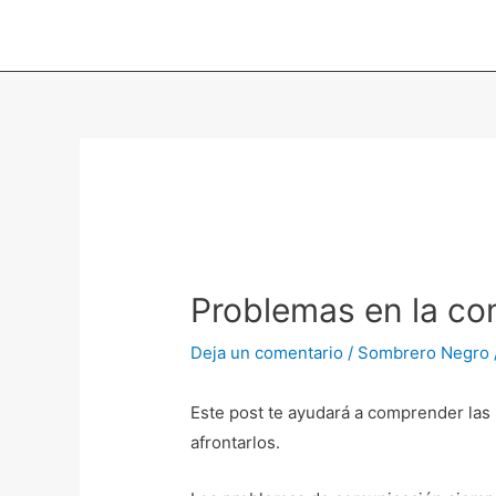
Ir
al
contenido
Navegación
de
entradas
Problemas en la co
Deja un comentario
/
Sombrero Negro
Este post te ayudará a comprender las
afrontarlos.