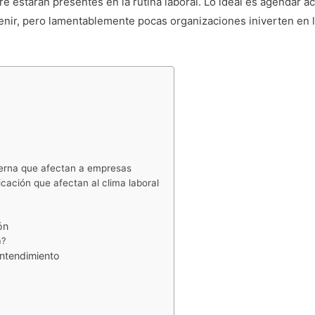
estarán presentes en la rutina laboral. Lo ideal es agendar act
nir, pero lamentablemente pocas organizaciones iniverten en l
erna que afectan a empresas
ación que afectan al clima laboral
ón
n?
entendimiento