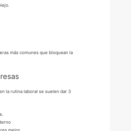
lejo.
barreras más comunes que bloquean la
presas
 la rutina laboral se suelen dar 3
s.
nterno
res mejor.