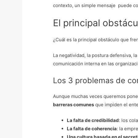
contexto, un simple mensaje puede con
El principal obstác
¿Cuál es la principal obstáculo que fre
La negatividad, la postura defensiva, l
comunicación interna en las organizac
Los 3 problemas de co
Aunque muchas veces queremos poner a 
barreras comunes
que impiden el ent
La falta de credibilidad
: los co
La falta de coherencia
: la empr
Una cultura basada en el secret