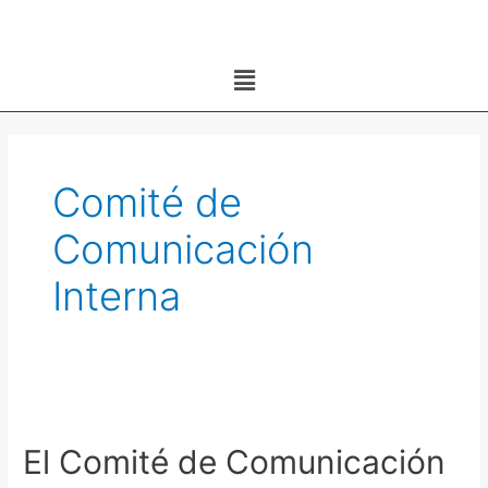
Ir
al
Menú
contenido
Comité de
Comunicación
Interna
El
Comité
El Comité de Comunicación
de
Comunicación