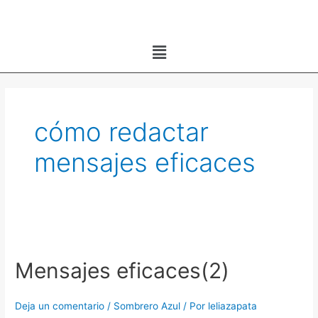
Ir
al
Menú
contenido
cómo redactar
mensajes eficaces
Mensajes eficaces(2)
Deja un comentario
/
Sombrero Azul
/ Por
leliazapata