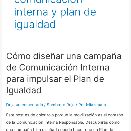
interna y plan de
igualdad
Cómo diseñar una campaña
Cómo
diseñar
de Comunicación Interna
una
campaña
para impulsar el Plan de
de
Igualdad
Comunicación
Interna
para
Deja un comentario
/
Sombrero Rojo
/ Por
leliazapata
impulsar
Este post es de color rojo porque la movilización es el corazón
el
de la Comunicación Interna Responsable. Descubrirás cómo
Plan
una campaña bien diseñada puede hacer que un Plan de