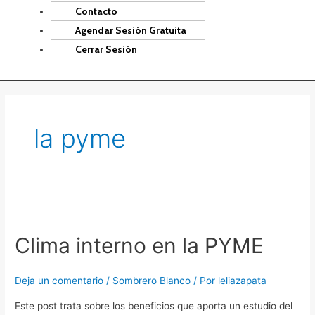
Contacto
Agendar Sesión Gratuita
Cerrar Sesión
la pyme
Clima
interno
Clima interno en la PYME
en
la
PYME
Deja un comentario
/
Sombrero Blanco
/ Por
leliazapata
Este post trata sobre los beneficios que aporta un estudio del