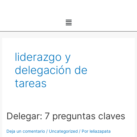
Ir
al
Menú
contenido
liderazgo y
delegación de
tareas
Delegar: 7 preguntas claves
Delegar:
7
preguntas
Deja un comentario
/
Uncategorized
/ Por
leliazapata
claves