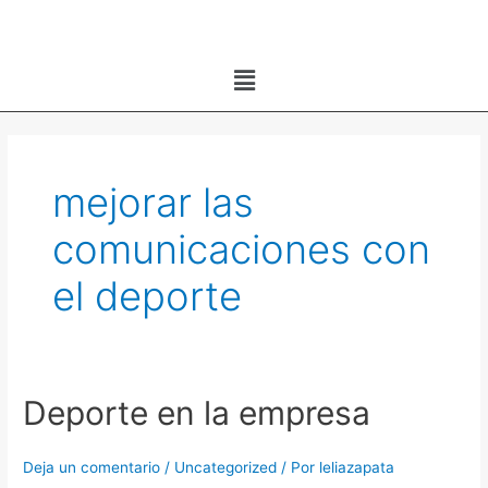
Ir
al
Menú
contenido
mejorar las
comunicaciones con
el deporte
Deporte en la empresa
Deporte
en
la
Deja un comentario
/
Uncategorized
/ Por
leliazapata
empresa