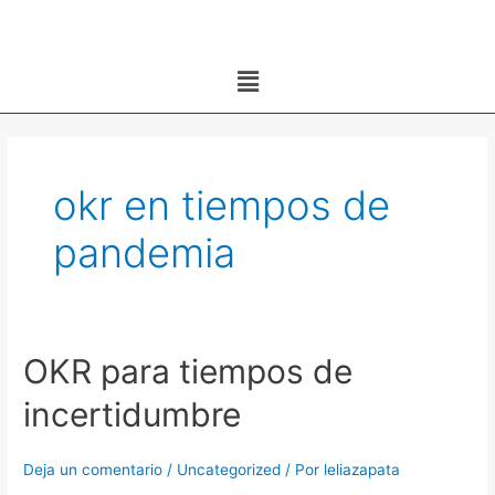
Ir
al
Menú
contenido
okr en tiempos de
pandemia
OKR para tiempos de
OKR
para
incertidumbre
tiempos
de
Deja un comentario
/
Uncategorized
/ Por
leliazapata
incertidumbre