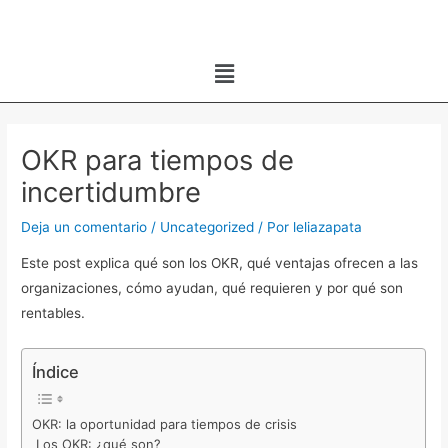
Ir
al
Menú
contenido
Navegación
de
OKR para tiempos de
entradas
incertidumbre
Deja un comentario
/
Uncategorized
/ Por
leliazapata
Este post explica qué son los OKR, qué ventajas ofrecen a las
organizaciones, cómo ayudan, qué requieren y por qué son
rentables.
Índice
OKR: la oportunidad para tiempos de crisis
Los OKR: ¿qué son?