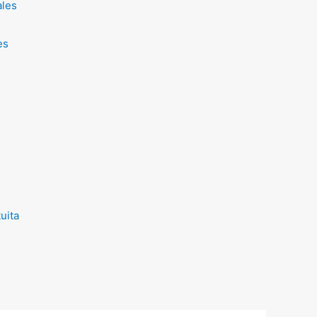
ales
es
uita