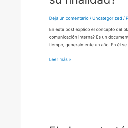
comunicación
interna:
Deja un comentario
/
Uncategorized
/ 
¿qué
es?
En este post explico el concepto del p
y
comunicación interna? Es un documento
¿cuál
tiempo, generalmente un año. En él se
es
su
Leer más »
finalidad?
El
plan