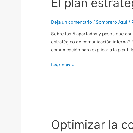
El plan estrat
estratégico
de
comunicación
Deja un comentario
/
Sombrero Azul
/ 
interna
Sobre los 5 apartados y pasos que con
estratégico de comunicación interna? 
comunicación para explicar a la plantill
Leer más »
Optimizar la c
Optimizar
la