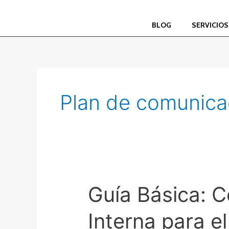
Ir
al
BLOG
SERVICIO
contenido
Plan de comunicac
Guía Básica: 
Guía
Básica:
Interna para e
Cómo
Crear