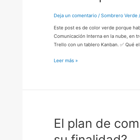
un
Deja un comentario
/
Sombrero Verde
Plan
de
Este post es de color verde porque habl
Comunicación
Comunicación Interna en la nube, en tr
Interna
Trello con un tablero Kanban. ✅ Qué 
para
el
Leer más »
Cambio
en
Trello
El plan de com
El
plan
su finalidad?
de